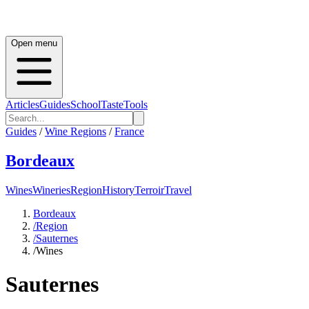
Open menu
Articles
Guides
School
Taste
Tools
Guides
/
Wine Regions
/
France
Bordeaux
Wines
Wineries
Region
History
Terroir
Travel
Bordeaux
/
Region
/
Sauternes
/
Wines
Sauternes