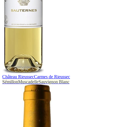
Château Rieussec
Carmes de Rieussec
Sémillon
Muscadelle
Sauvignon Blanc