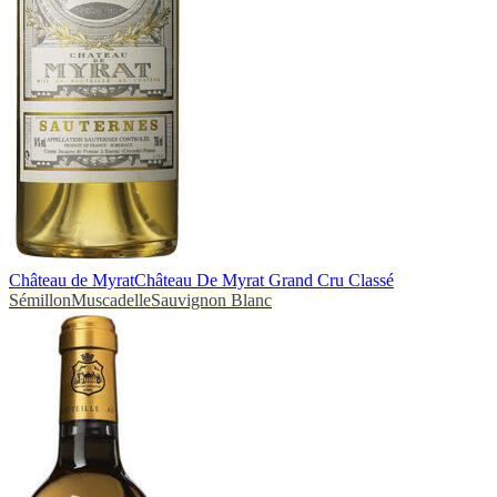
Château de Myrat
Château De Myrat Grand Cru Classé
Sémillon
Muscadelle
Sauvignon Blanc