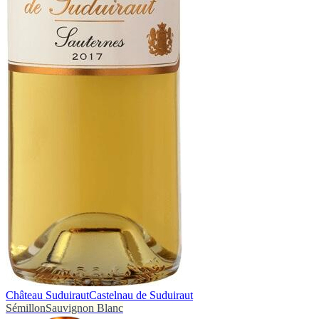
Château Suduiraut
Castelnau de Suduiraut
Sémillon
Sauvignon Blanc