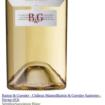
Barton & Guestier - Château Magnol
Barton & Guestier Sauternes -
Nectar d'Or
Sémillon
Sauvignon Blanc