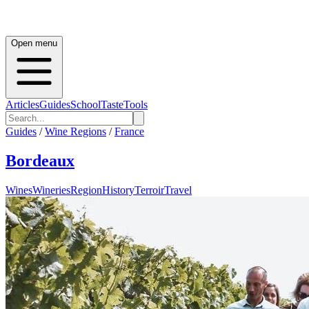
Open menu
Articles
Guides
School
Taste
Tools
Guides
/
Wine Regions
/
France
Bordeaux
Wines
Wineries
Region
History
Terroir
Travel