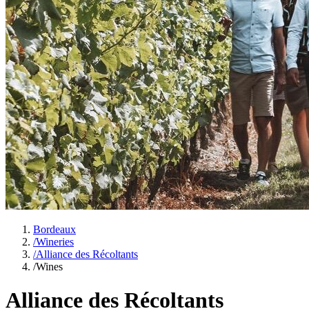
Bordeaux
/
Wineries
/
Alliance des Récoltants
/
Wines
Alliance des Récoltants