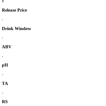
$
Release Price
-
Drink Window
-
ABV
-
pH
-
TA
-
RS