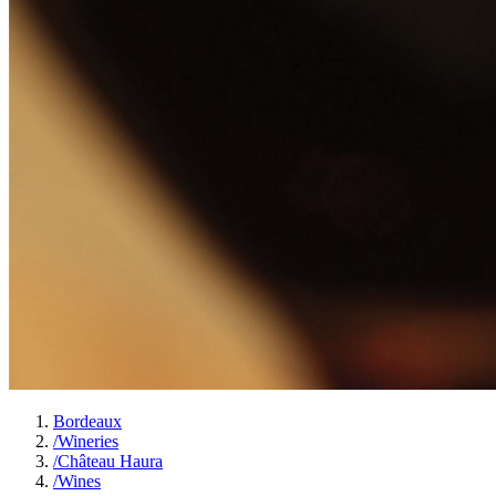
Bordeaux
/
Wineries
/
Château Haura
/
Wines