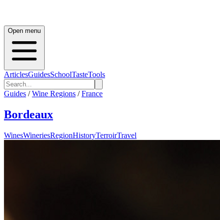
Open menu
Articles
Guides
School
Taste
Tools
Guides
/
Wine Regions
/
France
Bordeaux
Wines
Wineries
Region
History
Terroir
Travel