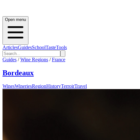
Open menu
Articles
Guides
School
Taste
Tools
Guides
/
Wine Regions
/
France
Bordeaux
Wines
Wineries
Region
History
Terroir
Travel