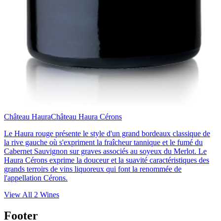
Château Haura
Château Haura Cérons
Le Haura rouge présente le style d'un grand bordeaux classique de
la rive gauche où s'expriment la fraîcheur tannique et le fumé du
Cabernet Sauvignon sur graves associés au soyeux du Merlot. Le
Haura Cérons exprime la douceur et la suavité caractéristiques des
grands terroirs de vins liquoreux qui font la renommée de
l'appellation Cérons.
View All
2
Wines
Footer