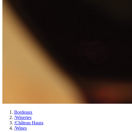
Bordeaux
/
Wineries
/
Château Haura
/
Wines