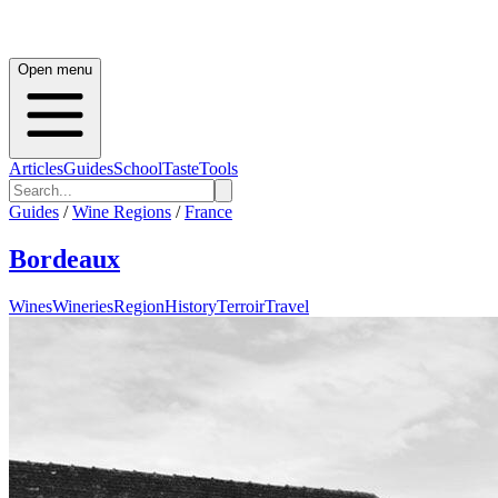
Open menu
Articles
Guides
School
Taste
Tools
Guides
/
Wine Regions
/
France
Bordeaux
Wines
Wineries
Region
History
Terroir
Travel