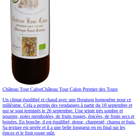
Château Tour Calon
Château Tour Calon Premier des Tours
Un climat équilibré et chaud avec une floraison homogène pour ce
millésime. Cela a permis des vendanges à partir du 18 septembre et
qui se sont terminés le 26 septembre. Une teinte très sombre et
pourpre, notes mentholées, de fruits rouges, épicées, de fruits secs et
boisées. En bouche, il est équilibré, dense, charpenté, charnu et frais.
Sa texture est serrée et il a une belle longueur en en final sur les
épices et le fruit rouge mûr.