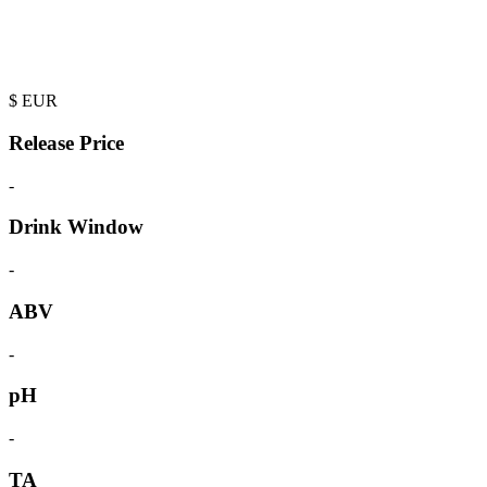
$
EUR
Release Price
-
Drink Window
-
ABV
-
pH
-
TA