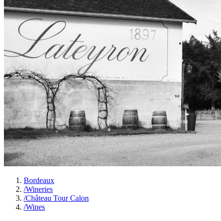
Bordeaux
/
Wineries
/
Château Tour Calon
/
Wines