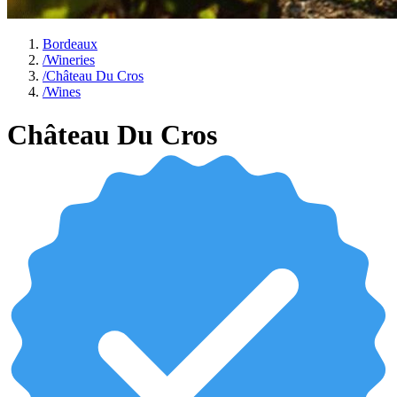
Bordeaux
/
Wineries
/
Château Du Cros
/
Wines
Château Du Cros