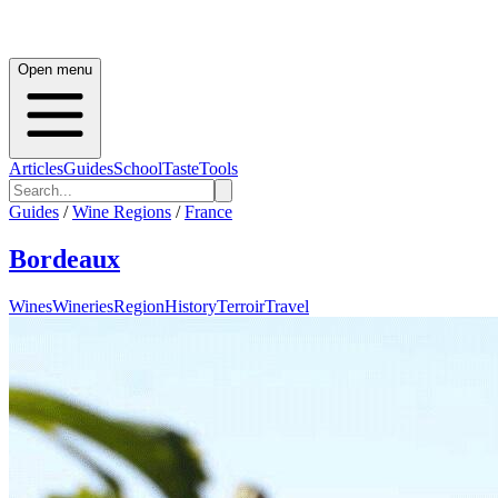
Open menu
Articles
Guides
School
Taste
Tools
Guides
/
Wine Regions
/
France
Bordeaux
Wines
Wineries
Region
History
Terroir
Travel