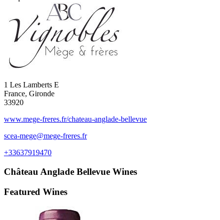
1 Les Lamberts E
France, Gironde
33920
www.mege-freres.fr/chateau-anglade-bellevue
scea-mege@mege-freres.fr
+33637919470
Château Anglade Bellevue
Wines
Featured Wines