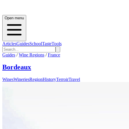
Open menu
Articles
Guides
School
Taste
Tools
Guides
/
Wine Regions
/
France
Bordeaux
Wines
Wineries
Region
History
Terroir
Travel